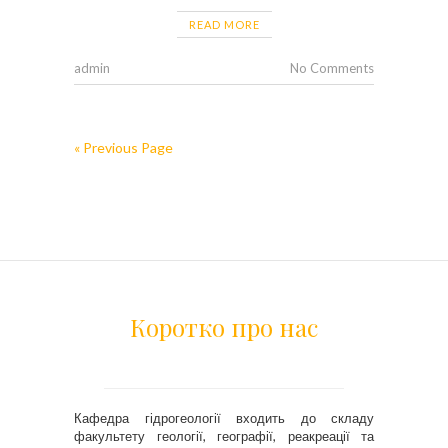
READ MORE
admin
No Comments
« Previous Page
Коротко про нас
Кафедра гідрогеології входить до складу
факультету геології, географії, реакреації та