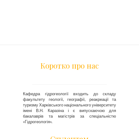
Коротко про нас
Кафедра гідрогеології входить до складу
факультету геології, географії, реакреації та
туризму Харківського національного університету
імені В.Н. Каразіна і є випускаючою для
бакалаврів та магістрів за спеціальністю
«Гідрогеологія».
Студентам