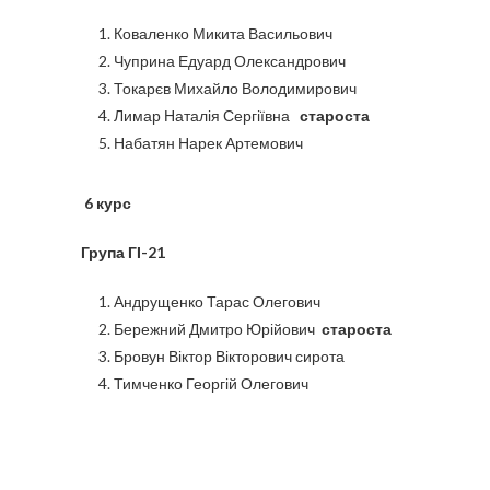
Коваленко Микита Васильович
Чуприна Едуард Олександрович
Токарєв Михайло Володимирович
Лимар Наталія Сергіївна
староста
Набатян Нарек Артемович
6 курс
Група ГІ-21
Андрущенко Тарас Олегович
Бережний Дмитро Юрійович
староста
Бровун Віктор Вікторович сирота
Тимченко Георгій Олегович