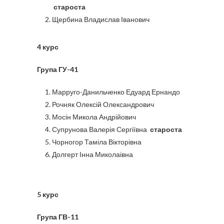
староста
Щербина Владислав Іванович
4 курс
Група ГУ-41
Марруго-Данильченко Едуард Ернандо
Рочняк Олексій Олександрович
Мосін Микола Андрійович
Супрунова Валерія Сергіївна
староста
Чорногор Таміла Вікторівна
Долгерт Інна Миколаівна
5
курс
Група ГВ-11