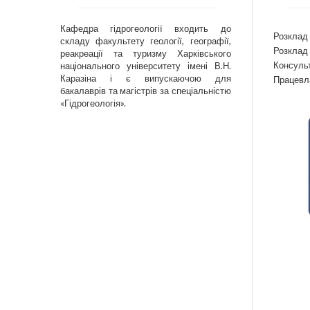
Кафедра гідрогеології входить до
Розклад 
складу факультету геології, географії,
Розклад 
реакреації та туризму Харківського
Консульт
національного університету імені В.Н.
Каразіна і є випускаючою для
Працевл
бакалаврів та магістрів за спеціальністю
«Гідрогеологія».